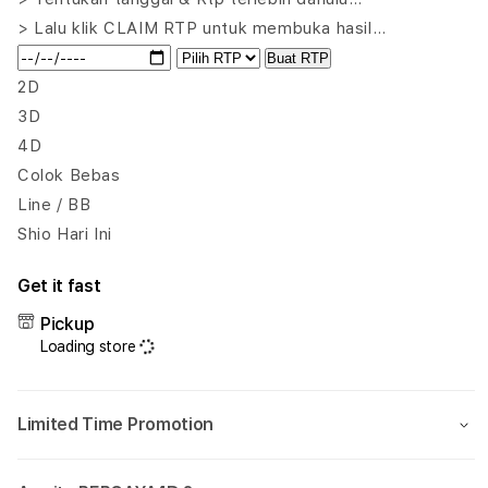
Resmi
Resm
> Lalu klik CLAIM RTP untuk membuka hasil…
Situs
Situs
Buat RTP
Toto
Toto
Slot
Slot
2D
Gacor
Gaco
3D
5K
5K
4D
Terpercaya
Terp
Colok Bebas
Akses
Akse
Cepat
Cepa
Line / BB
24
24
Shio Hari Ini
Jam.
Jam.
Get it fast
Pickup
Loading store
Limited Time Promotion