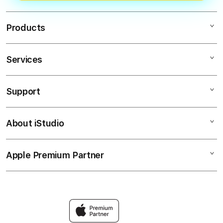
Products
Services
PERCAYA4D
BANDAR TOTO MACAU
Support
AppleCare+
BANDAR TOTO MACAU
Corporate
SLOT ONLINE
About iStudio
My Account
BANDAR TOTO MACAU
BANDAR TOGEL
Collection & Delivery
Elush Service Provider
BANDAR SLOT
Apple Premium Partner
About Us
Returns & Exchanges
Financing Options
SITUS TOTO
Find an iStudio near you
Contact Us
Trade-in
BANDAR TOGEL
Why Shop at iStudio
FAQ
Traveller’s Reservation
Elush Corporate Website
Privacy Policy