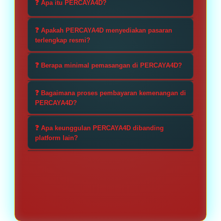
❓ Apa itu PERCAYA4D?
PERCAYA4D adalah platform bandar
❓ Apakah PERCAYA4D menyediakan pasaran
Toto Macau 4D dan Toto Togel
terlengkap resmi?
Pasaran terlengkap resmi yang
Ya PERCAYA4D menyediakan pasaran
menyediakan akses pasang angka
❓ Berapa minimal pemasangan di PERCAYA4D?
terlengkap resmi dengan update
dengan sistem stabil diskon besar
result terjadwal dan sistem
PERCAYA4D menyediakan nominal
dan proses pembayaran
❓ Bagaimana proses pembayaran kemenangan di
transparan yang dapat diakses
pemasangan yang fleksibel sehingga
PERCAYA4D?
kemenangan cepat.
setiap hari.
pemain dapat menyesuaikan strategi
Setiap kemenangan di PERCAYA4D
sesuai kebutuhan.
❓ Apa keunggulan PERCAYA4D dibanding
diproses secara sistematis dan
platform lain?
dibayarkan penuh sesuai nominal
PERCAYA4D unggul dalam stabilitas
yang diperoleh.
server kelengkapan pasaran Toto
Macau 4D diskon kompetitif serta
akses cepat tanpa hambatan.